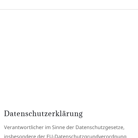
Sie benötigen Hilfe?
Sie können uns ganz einfach über unser
Kontaktformular erreichen. Wir sind für Sie da!
KONTAKTIEREN SIE UNS!
Datenschutzerklärung
Verantwortlicher im Sinne der Datenschutzgesetze,
insbesondere der EU-Datenschutzgrundverordnung